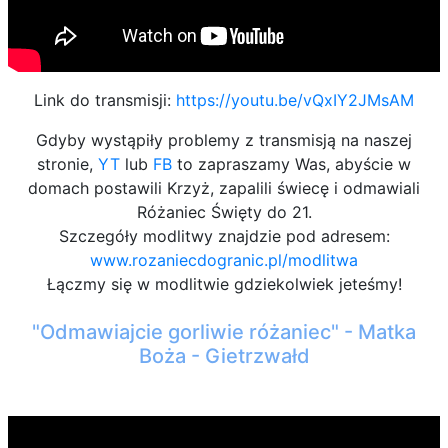
Link do transmisji:
https://youtu.be/vQxIY2JMsAM
Gdyby wystąpiły problemy z transmisją na naszej
stronie,
YT
lub
FB
to zapraszamy Was, abyście w
domach postawili Krzyż, zapalili świecę i odmawiali
Różaniec Święty do 21.
Szczegóły modlitwy znajdzie pod adresem:
www.rozaniecdogranic.pl/modlitwa
Łączmy się w modlitwie gdziekolwiek jeteśmy!
"Odmawiajcie gorliwie różaniec" - Matka
Boża - Gietrzwałd