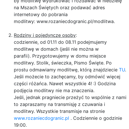
by modlitwę wydrukować i rozdawać w niedzielę
na Mszach Świętych oraz podawać adres
internetowy do pobrania
modlitwy: www.rozaniecdogranic.pl/modlitwa.
Rodziny i pojedyncze osoby
:
codziennie, od 01.11 do 08.11 podejmujemy
modlitwę w domach (jeśli nie można w
parafii). Przygotowujemy w domu miejsce
modlitwy. Stolik, świeczka, Pismo Święte. Po
prostu odmawiamy modlitwę, którą znajdziecie
TU
.
Jeśli możecie to zachęcamy, by odmówić więcej
części różańca. Nawet wszystkie 4! :) Godzina
podjęcia modlitwy nie ma znaczenia.
Jeśli, jednak pragniecie przeżyć to wspólnie z nami
to zapraszamy na transmisję z czuwania i
modlitwy.
​​​​​​​
Wszystkie transmisje na stronie
www.rozaniecdogranic.pl
. Codziennie o godzinie
19:00.