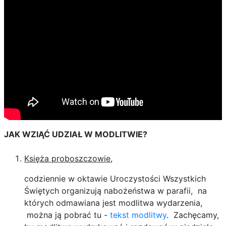
JAK WZIĄĆ UDZIAŁ W MODLITWIE?
Księża proboszczowie
,
codziennie w oktawie Uroczystości Wszystkich
Świętych organizują nabożeństwa w parafii, na
których odmawiana jest modlitwa wydarzenia,
można ją pobrać tu -
tekst modlitwy
. Zachęcamy,