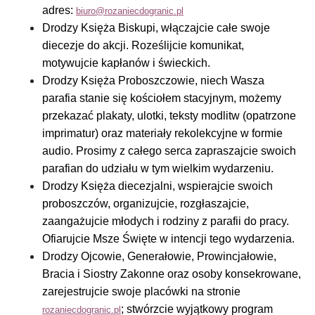
adres:
biuro@rozaniecdogranic.pl
Drodzy Księża Biskupi, włączajcie całe swoje
diecezje do akcji. Roześlijcie komunikat,
motywujcie kapłanów i świeckich.
Drodzy Księża Proboszczowie, niech Wasza
parafia stanie się kościołem stacyjnym, możemy
przekazać plakaty, ulotki, teksty modlitw (opatrzone
imprimatur) oraz materiały rekolekcyjne w formie
audio. Prosimy z całego serca zapraszajcie swoich
parafian do udziału w tym wielkim wydarzeniu.
Drodzy Księża diecezjalni, wspierajcie swoich
proboszczów, organizujcie, rozgłaszajcie,
zaangażujcie młodych i rodziny z parafii do pracy.
Ofiarujcie Msze Święte w intencji tego wydarzenia.
Drodzy Ojcowie, Generałowie, Prowincjałowie,
Bracia i Siostry Zakonne oraz osoby konsekrowane,
zarejestrujcie swoje placówki na stronie
; stwórzcie wyjątkowy program
rozaniecdogranic.pl